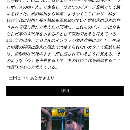
会を得て、この二つのプロジェクトを同一空間に混在させ「ウ
ロボロスのゆくえ」と命名し、ひとつのイメージ空間として展
示を行った。撮影開始から30年、ようやくここに至り、私が
1990年代に起想し長年構想を温め続けていた世紀末の日本の危
うさを表現し得たと考えたと同時に、これらのイメージは今も
なお日本の大状況を示すものとして有効であると考えている。
2024年の現在、デジタルのインフラが加速度的に進行し、生産
と消費の循環は従来の概念では捉えられないカタチで変貌し続
け、流動的な状況のまま、押し流されているように見える。そ
のような「今」を考察する上で、あの1990年代を回顧すること
は意味があると考えている。
– 土田ヒロミ あとがきより
詳細