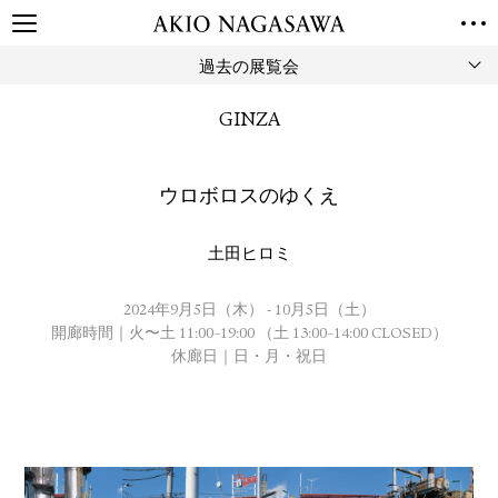
過去の展覧会
TOP
GALLERY
GINZA
GINZA
AOYAMA
TORANOMON
ONLINE
ウロボロスのゆくえ
PUBLISHING
ONLINE SHOP
土田ヒロミ
NEWS
ABOUT
2024年9月5日（木） - 10月5日（土）
ABOUT US
LOCATIONS
開廊時間｜火〜土 11:00–19:00 （土 13:00–14:00 CLOSED）
休廊日｜日・月・祝日
PRIVACY POLICY
INSTAGRAM
GALLERY
PUBLISHING
TWITTER
FACEBOOK