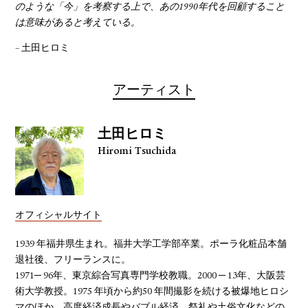
のような「今」を考察する上で、あの1990年代を回顧すること
は意味があると考えている。
– 土田ヒロミ
アーティスト
土田ヒロミ
Hiromi Tsuchida
オフィシャルサイト
1939 年福井県生まれ。福井大学工学部卒業。ポーラ化粧品本舗
退社後、フリーランスに。
1971─ 96年、東京綜合写真専門学校教職。2000 ─ 13年、大阪芸
術大学教授。1975 年頃から約50 年間撮影を続ける被爆地ヒロシ