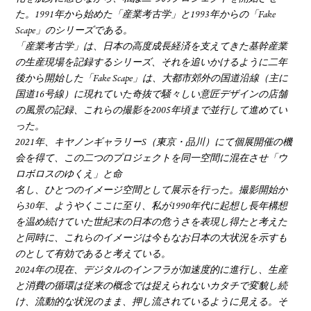
た。1991年から始めた「産業考古学」と1993年からの「Fake
Scape」のシリーズである。
「産業考古学」は、日本の高度成長経済を支えてきた基幹産業
の生産現場を記録するシリーズ、それを追いかけるように二年
後から開始した「Fake Scape」は、大都市郊外の国道沿線（主に
国道16号線）に現れていた奇抜で騒々しい意匠デザインの店舗
の風景の記録、これらの撮影を2005年頃まで並行して進めてい
った。
2021年、キヤノンギャラリーS（東京・品川）にて個展開催の機
会を得て、この二つのプロジェクトを同一空間に混在させ「ウ
ロボロスのゆくえ」と命
名し、ひとつのイメージ空間として展示を行った。撮影開始か
ら30年、ようやくここに至り、私が1990年代に起想し長年構想
を温め続けていた世紀末の日本の危うさを表現し得たと考えた
と同時に、これらのイメージは今もなお日本の大状況を示すも
のとして有効であると考えている。
2024年の現在、デジタルのインフラが加速度的に進行し、生産
と消費の循環は従来の概念では捉えられないカタチで変貌し続
け、流動的な状況のまま、押し流されているように見える。そ