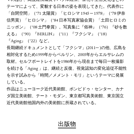
マのほか、高度経済成長やバブル経済、祭礼や土俗文化などの
テーマによって、変貌する日本の姿を表現してきた。代表作に
「自閉空間」（’71 太陽賞）「ヒロシマ 1945 ─ 1978」（’78 伊奈
信男賞）「ヒロシマ」（’84 日本写真家協会賞）「土田ヒロミの
ニッポン」（’08 土門拳賞）。写真集に『俗神』（’76）『砂を数
える』（’90）『BERLIN』（’11）『フクシマ』（’18）
『Aging』（’22）など。
長期継続ドキュメントとして「フクシマ」(2011─ )の他、広島を
相対化するため1999年からベルリン、2005年からエルサレムの
取材。セルフポートレイトを1986年から現在まで毎日一枚撮影
を続ける「Aging 」は、継続と反復、視覚認知の変化追従不能性
を示す試みから「時間／メメント・モリ」というテーマに発展
している。
作品はニューヨーク近代美術館、ポンピドゥ・センター、カナ
ダ国立美術館、テート・モダン、東京都写真美術館、東京国立
近代美術館他国内外の美術館に所蔵されている。
出版物