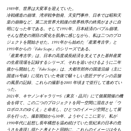
1989年、世界は大変革を迎えていた。
冷戦構造の崩壊、湾岸戦争勃発、天安門事件、日本では昭和天
皇の崩御など、第二次世界大戦後の世界秩序の終焉がまさに自
明になった年である。そして1991年、日本経済のバブル崩壊。
そんな歴史の潮目の変化を肌身に感じながら、私は二つのプロ
ジェクトを開始させた。1991年から始めた「産業考古学」と
1993年からの「Fake Scape」のシリーズである。
「産業考古学」は、日本の高度成長経済を支えてきた基幹産業
の生産現場を記録するシリーズ、それを追いかけるように二年
後から開始した「Fake Scape」は、大都市郊外の国道沿線（主に
国道16号線）に現れていた奇抜で騒々しい意匠デザインの店舗
の風景の記録、これらの撮影を2005 年頃まで並行して進めてい
った。
2021年、キヤノンギャラリーS（東京・品川）にて個展開催の機
会を得て、この二つのプロジェクトを同一空間に混在させ「ウ
ロボロスのゆくえ」と命名し、ひとつのイメージ空間として展
示を行った。撮影開始から30年、ようやくここに至り、私が
1990年代に起想し長年構想を温め続けていた世紀末の日本の危
うさを表現し得たと考えたと同時に、これらのイメージは今も