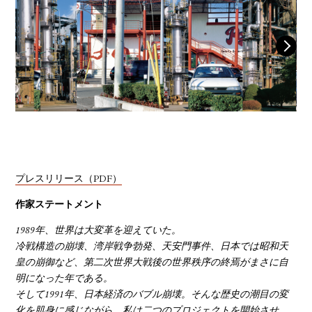
YOUTUBE
プレスリリース（PDF）
作家ステートメント
1989年、世界は大変革を迎えていた。
冷戦構造の崩壊、湾岸戦争勃発、天安門事件、日本では昭和天
皇の崩御など、第二次世界大戦後の世界秩序の終焉がまさに自
明になった年である。
そして1991年、日本経済のバブル崩壊。そんな歴史の潮目の変
化を肌身に感じながら、私は二つのプロジェクトを開始させ