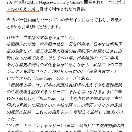
2024年9月にAkio Nagasawa Gallery Ginzaで開催された
「ウロボロ
スのゆくえ」展に
併せて制作された写真集。
※ カバーは両面リバーシブルのデザインになっており、表紙A
とBからお選びいただけます。
1989年、世界は大変革を迎えていた。
冷戦構造の崩壊、湾岸戦争勃発、天安門事件、日本では昭和天
皇の崩御など、第二次世界大戦後の世界秩序の終焉がまさに自
明になった年である。そして1991年、日本経済のバブル崩壊。
そんな歴史の潮目の変化を肌身に感じながら、私は二つのプロ
ジェクトを開始させた。1991年から始めた「産業考古学」と
1993年からの「Fake Scape」のシリーズである。
「産業考古学」は、日本の高度成長経済を支えてきた基幹産業
の生産現場を記録するシリーズ、それを追いかけるように二年
後から開始した「Fake Scape」は、大都市郊外の国道沿線（主に
国道16号線）に現れていた奇抜で騒々しい意匠デザインの店舗
の風景の記録、これらの撮影を2005 年頃まで並行して進めてい
った。
2021年、キヤノンギャラリーS（東京・品川）にて個展開催の機