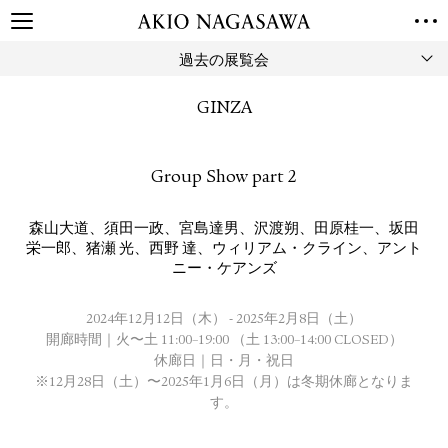
過去の展覧会
TOP
GALLERY
GINZA
GINZA
AOYAMA
TORANOMON
ONLINE
Group Show part 2
PUBLISHING
ONLINE SHOP
森山大道
、
須田一政
、
宮島達男
、
沢渡朔
、
田原桂一
、
坂田
NEWS
栄一郎
、
猪瀬 光
、
西野 達
、
ウィリアム・クライン
、
アント
ニー・ケアンズ
ABOUT
ABOUT US
LOCATIONS
2024年12月12日（木） - 2025年2月8日（土）
開廊時間｜火〜土 11:00–19:00 （土 13:00–14:00 CLOSED）
PRIVACY POLICY
休廊日｜日・月・祝日
INSTAGRAM
※12月28日（土）〜2025年1月6日（月）は冬期休廊となりま
GALLERY
PUBLISHING
す。
TWITTER
FACEBOOK