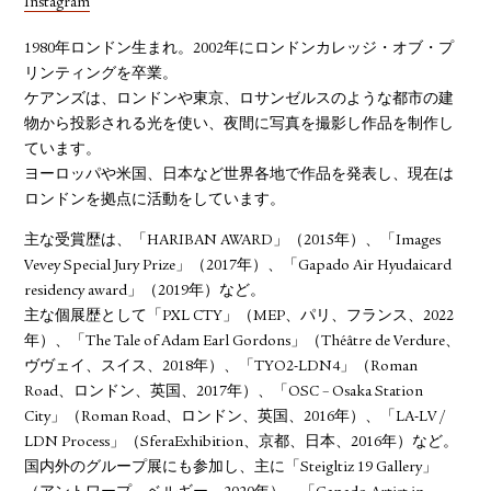
Instagram
1980年ロンドン生まれ。2002年にロンドンカレッジ・オブ・プ
リンティングを卒業。
ケアンズは、ロンドンや東京、ロサンゼルスのような都市の建
物から投影される光を使い、夜間に写真を撮影し作品を制作し
ています。
ヨーロッパや米国、日本など世界各地で作品を発表し、現在は
ロンドンを拠点に活動をしています。
主な受賞歴は、「HARIBAN AWARD」（2015年）、「Images
Vevey Special Jury Prize」（2017年）、「Gapado Air Hyudaicard
residency award」（2019年）など。
主な個展歴として「PXL CTY」（MEP、パリ、フランス、2022
年）、「The Tale of Adam Earl Gordons」（Théâtre de Verdure、
ヴヴェイ、スイス、2018年）、「TYO2-LDN4」（Roman
Road、ロンドン、英国、2017年）、「OSC – Osaka Station
City」（Roman Road、ロンドン、英国、2016年）、「LA-LV /
LDN Process」（SferaExhibition、京都、日本、2016年）など。
国内外のグループ展にも参加し、主に「Steigltiz 19 Gallery」