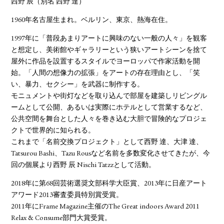
西野 辰（別名 西野 達）
1960年名古屋生まれ。ベルリン、東京、熱海在住。
1997年に「普段あまりアートに興味のない一般の人々」を観客
と想定し、美術館やギャラリーという狭いアートシーンを捨て
屋外に作品を設置するスタイルでヨーロッパで作家活動を開
始。「人間の想像力の拡張」をアートの存在理由とし、「笑
い、暴力、セクシー」を武器に制作する。
モニュメントや街灯などを取り込んで部屋を建築しリビングル
ームとして公開、あるいは実際にホテルとして営業するなど、
公共空間を舞台とした人々を巻き込む大胆で冒険的なプロジェ
クトで世界的に知られる。
これまで「名前交換プロジェクト」として⻄野 達、大津 達、
Tatsurou Bashi、Tazu Rousなど名前を多数変化させてきたが、今
回の個展より⻄野 ⾠ Nischi Tatzzとして活動。
2018年に第68回芸術選奨文部科学大臣賞、2013年に日産アート
アワード2013審査委員特別賞受賞。
2011年にFrame Magazine主催のThe Great indoors Award 2011
Relax & Consume部門大賞受賞。