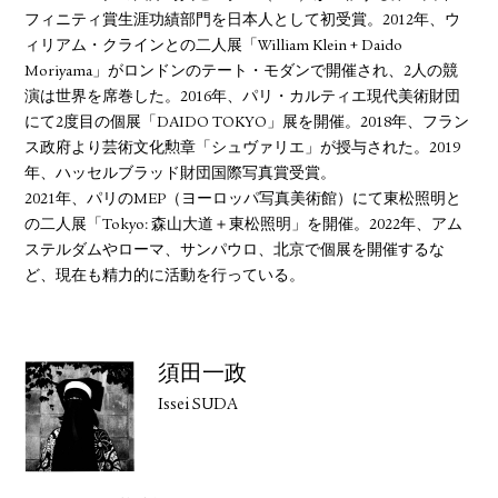
フィニティ賞生涯功績部門を日本人として初受賞。2012年、ウ
ィリアム・クラインとの二人展「William Klein + Daido
Moriyama」がロンドンのテート・モダンで開催され、2人の競
演は世界を席巻した。2016年、パリ・カルティエ現代美術財団
にて2度目の個展「DAIDO TOKYO」展を開催。2018年、フラン
ス政府より芸術文化勲章「シュヴァリエ」が授与された。2019
年、ハッセルブラッド財団国際写真賞受賞。
2021年、パリのMEP（ヨーロッパ写真美術館）にて東松照明と
の二人展「Tokyo: 森山大道＋東松照明」を開催。2022年、アム
ステルダムやローマ、サンパウロ、北京で個展を開催するな
ど、現在も精力的に活動を行っている。
須田一政
Issei SUDA