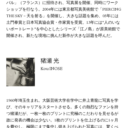
バル」（フランス）に招待され、写真展を開催、同時にワーク
ショップを行なう。2004年には東京都写真美術館で「PIERCING
THE SKY－天を射る」を開催し、大きな話題を集め、05年には
土門拳賞と日本写真協会賞・作家賞を受賞。13年には“人のいな
いポートレート”を中心としたシリーズ「江ノ島」が原美術館で
開催され、新たな境地に挑んだ新作が大きな話題を呼んだ。
猪瀬 光
Kou INOSE
1960年埼玉生まれ。大阪芸術大学在学中に井上青龍に写真を学
び、そのキャリアをスタートさせる。多くの熱烈なファンを持
つ猪瀬だが、一枚一枚のプリントに究極のこだわりを見せるが
故に発表の機会は少ない。1枚のプリントを仕上げるのに1ヶ月
を費やし、極限にまで集中し焼き上げられた写真には、驚くべ