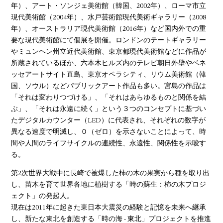
年）、アート・ソンジェ美術館（韓国、2002年）、ローマ市立
現代美術館（2004年）、水戸芸術館現代美術ギャラリー（2008
年）、オーストラリア現代美術館（2016年）など国内外での重
要な現代美術館にて個展を開催。ロンドンのテートギャラリー
やミュンヘン州立近代美術館、東京都現代美術館などに作品が
所蔵されているほか、六本木ヒルズ内のテレビ朝日外壁やベネ
ッセアートサイト直島、東京オペラシティ、リウム美術館（韓
国、ソウル）などパブリックアート作品も多い。宮島の作品は
「それは変わりつづける」、「それはあらゆるものと関係を結
ぶ」、「それは永遠に続く」という３つのコンセプトに基づい
たデジタルカウンター（LED）に代表され、それぞれの数字が
異なる速度で明滅し、０（ゼロ）を示さないことによって、時
間や人間のライフサイクルの連続性、永遠性、関係性を示唆す
る。
第2次世界大戦中に長崎で被爆した柿の木の果実から種を取り出
し、苗木を育て世界各地に植樹する「時の蘇生：柿の木プロジ
ェクト」の発起人。
現在は2011年に起きた東日本大震災の経験と記憶を未来へ継承
し、新たな東北を創造する「時の海 - 東北」プロジェクトを推進