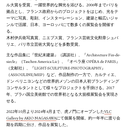
ル大賞を受賞、一躍世界的な脚光を浴びる。2006年までパリを
拠点とし、フランス政府からのプロジェクトをはじめ、光をテ
ーマに写真、彫刻、インスターレーション、建築と幅広いジャ
ンルで活躍、日本、ヨーロッパにて数多くの展覧会を開催す
る。
木村伊兵衛写真賞、ニエプス賞、フランス芸術文化勲章シュバ
リエ、パリ市立芸術大賞などを多数受賞。
主な作品集に『世紀末建築』（講談社）、『Architecture Fin-de-
siecle』（Taschen America Lic）、『オペラ座 OPÉRA de PARIS』
（文献社）、『LIGHT-SCULPTURE-PHOTOGRAPHY』
（ASSOULINE/MEP）など。作品制作の一方で、カルティエ、
ドン ペリニヨンなどの世界的メゾンの日本人初ブランディング
コンサルタントとして様々なプロジェクトを手掛ける。2017
年、プラハ国立美術館での世界初となる大規模展覧会を実現さ
せる。
2022年10月より2024年4月まで、虎ノ門にオープンした
VLC
Gallery by AKIO NAGASAWA
にて個展を開催。約⼀年半に渡り会
期を四期に分け、作品を展覧した。