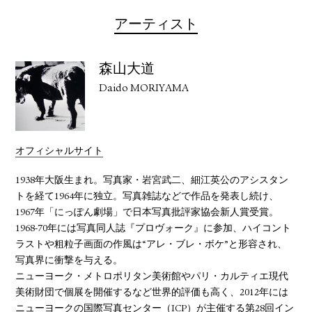
アーティスト
森山大道
Daido MORIYAMA
オフィシャルサイト
1938年大阪生まれ。写真家・岩宮武二、細江英公のアシスタン
トを経て1964年に独立。写真雑誌などで作品を発表し続け、
1967年「にっぽん劇場」で日本写真批評家協会新人賞受賞。
1968-70年には写真同人誌『プロヴォーク』に参加、ハイコント
ラストや粗粒子画面の作風は“アレ・ブレ・ボケ”と形容され、
写真界に衝撃を与える。
ニューヨーク・メトロポリタン美術館やパリ・カルティエ現代
美術財団で個展を開催するなど世界的評価も高く、2012年には
ニューヨークの国際写真センター（ICP）が主催する第28回イン