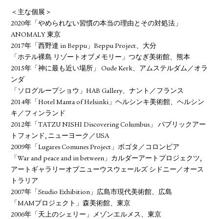
＜主な個展＞
2020年「やめられない習慣の本当の理由とその対処法」
ANOMALY 東京
2017年「西野達 in Beppu」Beppu Project、大分
「ホテル裸島 リゾートオブメモリー」つなぎ美術館、熊本
2015年「神に最も近い場所」 Oude Kerk、アムステルダム／オラ
ンダ
「ソログループショウ」HAB Gallery、ナント／フランス
2014年「Hotel Manta of Helsinki」ヘルシンキ美術館、ヘルシン
キ／フィンランド
2012年「TATZU NISHI Discovering Columbus」 パブリックアー
トフォンド, ニューヨーク／USA
2009年「Lugares Comunes Project」ボゴタ／コロンビア
「War and peace and in between」カルダーアートプロジェクツ,
アートギャラリーオブニューウスウェールズ シドニー／オース
トラリア
2007年「Studio Exhibition」広島市現代美術館、広島
「MAMプロジェクト」森美術館、東京
2006年「天上のシェリー」メゾンエルメス、東京