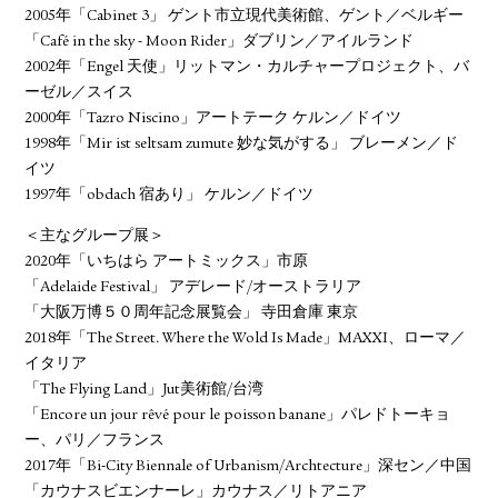
2005年「Cabinet 3」 ゲント市立現代美術館、ゲント／ベルギー
「Café in the sky - Moon Rider」ダブリン／アイルランド
2002年「Engel 天使」リットマン・カルチャープロジェクト、バ
ーゼル／スイス
2000年「Tazro Niscino」アートテーク ケルン／ドイツ
1998年「Mir ist seltsam zumute 妙な気がする」 ブレーメン／ド
イツ
1997年「obdach 宿あり」 ケルン／ドイツ
＜主なグループ展＞
2020年「いちはら アートミックス」市原
「Adelaide Festival」 アデレード/オーストラリア
「大阪万博５０周年記念展覧会」 寺田倉庫 東京
2018年「The Street. Where the Wold Is Made」MAXXI、ローマ／
イタリア
「The Flying Land」Jut美術館/台湾
「Encore un jour rêvé pour le poisson banane」パレドトーキョ
ー、パリ／フランス
2017年「Bi-City Biennale of Urbanism/Archtecture」深セン／中国
「カウナスビエンナーレ」カウナス／リトアニア