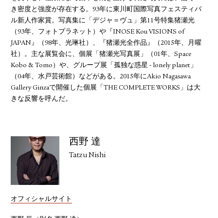
き密度と強度が存在する。93年に東川町国際写真フェスティバ
ル新人作家賞。写真集に「デジャ＝ヴュ」第11号特集猪瀬光
（93年、フォトプラネット）や『INOSE Kou VISIONS of
JAPAN』（98年、光琳社）、『猪瀬光全作品』（2015年、月曜
社）。主な展覧会に、個展「猪瀬光写真展」（01年、Space
Kobo & Tomo）や、グループ展「孤独な惑星 - lonely planet」
（04年、水戸芸術館）などがある。2015年にAkio Nagasawa
Gallery Ginzaで開催した個展「THE COMPLETE WORKS」は大
きな反響を呼んだ。
西野 達
Tatzu Nishi
オフィシャルサイト