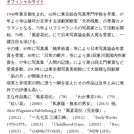
オフィシャルサイト
1940年東京都生まれ。62年に東京綜合写真専門学校を卒業。67
年より寺山修司が主宰する演劇実験室「天井桟敷」の専属カメ
ラマンとなる。71年よりフリーランスの写真家として活動を開
始。76年、『風姿花伝』にて日本写真協会新人賞を受賞し、一
躍注目を浴びる。
その後、83年に写真展「物草拾遺」等により日本写真協会年度
賞を受賞。85年に「日常の断片」等により第1回東川賞国内作家
賞を、97年に写真集『人間の記憶』により第16回土門拳賞など
受賞多数。2013年には東京都写真美術館にて大規模な回顧展
「凪の片」が開催された。
現実と非現実の間に漂う一瞬を捉えたその作品は近年とみに海
外での評価も高い。
主な作品集に『風姿花伝』（78）、『わが東京100』（79）、
『紅い花』（2000）、『私家版・無名の男女』（2013）他。
Akio Nagasawa Publishingより『風姿花伝（完全版）』
（2012）、『一九七五 三浦三崎』（2012）、『Early Works
1970-1975』（2013）、『Childhood Days』（2015）、『Rei』
（2015）、『GANKOTOSHI』（2019）、『NEW LIFE』