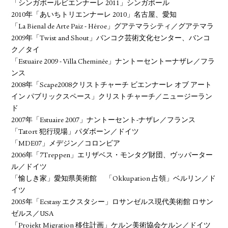
「シンガポールビエンナーレ 2011」シンガポール
2010年「あいちトリエンナーレ 2010」名古屋、愛知
「La Bienal de Arte Paiz - Héroe」グアテマラシティ／グアテマラ
2009年「Twist and Shout」バンコク芸術文化センター、バンコ
ク／タイ
「Estuaire 2009 - Villa Cheminée」ナントーセントーナザレ／フラ
ンス
2008年「Scape2008クリストチャーチ ビエンナーレ オブ アート
イン パブリックスペース」クリストチャーチ／ニュージーラン
ド
2007年「Estuaire 2007」ナントーセント-ナザレ／フランス
「Tatort 犯行現場」パダボーン／ドイツ
「MDE07」メデジン／コロンビア
2006年「7Treppen」エリザベス・モンタグ財団、ヴッパーター
ル／ドイツ
「愉しき家」愛知県美術館 「Okkupation 占領」ベルリン／ド
イツ
2005年「Ecstasy エクスタシー」ロサンゼルス現代美術館 ロサン
ゼルス／USA
「Projekt Migration 移住計画」ケルン美術協会ケルン／ドイツ