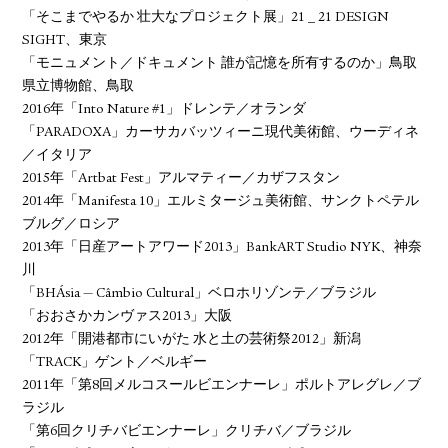
「そこまでやるか 壮大なプロジェクト展」21 _ 21 DESIGN
SIGHT、東京
「モニュメント／ドキュメント 誰が記憶を所有するのか」鳥取
県立博物館、鳥取
2016年「Into Nature #1」ドレンテ／オランダ
「PARADOXA」カーサカバッツィーニ現代美術館、ウーディネ
／イタリア
2015年「Artbat Fest」アルマティー／カザフスタン
2014年「Manifesta 10」エルミタージュ美術館、サンクトペテル
ブルグ／ロシア
2013年「日産アートアワード2013」BankART Studio NYK、神奈
川
「BHÁsia — Câmbio Cultural」ベロホリゾンテ／ブラジル
「おおさかカンヴァス2013」大阪
2012年「開港都市にいがた 水と土の芸術祭2012」新潟
「TRACK」ゲント／ベルギー
2011年「第8回メルコスールビエンナーレ」ポルトアレグレ／ブ
ラジル
「第6回クリチバビエンナーレ」クリチバ／ブラジル