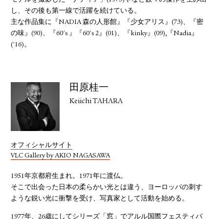
モデルを撮影した「ナディア」(1973)やなど数々の傑作を生み出
し、その後も第一線で活躍を続けている。
主な作品集に『NADIA 森の人形館』『少女アリス』(73)、『密
の味』(90)、『60's 』『60's 2』(01)、『kinky』(09),『Nadia』
('16)。
田原桂一
Keiichi TAHARA
オフィシャルサイト
VLC Gallery by AKIO NAGASAWA
1951年京都府生まれ。1971年に渡仏。
そこで出会った日本の柔らかい光とは違う、ヨーロッパの刺す
ような鋭い光に衝撃を受け、写真家として活動を始める。
1977年、26歳にしてシリーズ「窓」でアルル国際フェスティバ