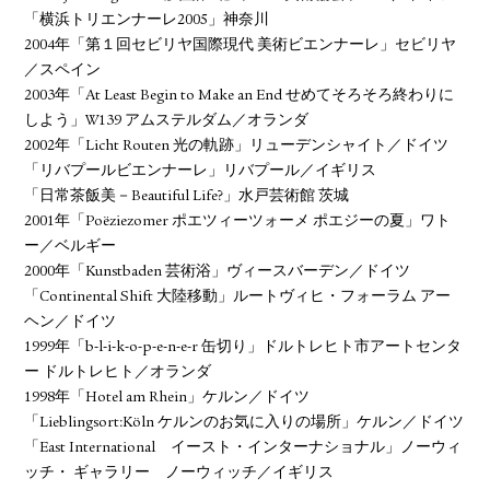
「横浜トリエンナーレ2005」神奈川
2004年「第１回セビリヤ国際現代 美術ビエンナーレ」セビリヤ
／スペイン
2003年「At Least Begin to Make an End せめてそろそろ終わりに
しよう」W139 アムステルダム／オランダ
2002年「Licht Routen 光の軌跡」リューデンシャイト／ドイツ
「リバプールビエンナーレ」リバプール／イギリス
「日常茶飯美－Beautiful Life?」水戸芸術館 茨城
2001年「Poëziezomer ポエツィーツォーメ ポエジーの夏」ワト
ー／ベルギー
2000年「Kunstbaden 芸術浴」ヴィースバーデン／ドイツ
「Continental Shift 大陸移動」ルートヴィヒ・フォーラム アー
ヘン／ドイツ
1999年「b-l-i-k-o-p-e-n-e-r 缶切り」ドルトレヒト市アートセンタ
ー ドルトレヒト／オランダ
1998年「Hotel am Rhein」ケルン／ドイツ
「Lieblingsort:Köln ケルンのお気に入りの場所」ケルン／ドイツ
「East International イースト・インターナショナル」ノーウィ
ッチ・ ギャラリー ノーウィッチ／イギリス