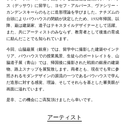
ス（デッサウ）に留学し、ヨセフ・アルバース、ヴァシリー・
カンデンスキーらのもとに造形理論を学びました。ナチズムの
台頭によりバウハウスの閉鎖が決定したため、1932年帰国。以
降、巌は建築家、道子はテキスタイルデザイナーとして活躍。
また、共にアーティストのみならず、教育者として後進の育成
に励んだことでも知られています。
今回、山脇巌展（銀座）では、留学中に撮影した建築やインテ
リア、バウハウスでの授業風景、生徒らのポートレイトを、山
脇道子展（青山）では、帰国後に撮影された戦前の銀座の建築
物、路上スナップを展覧致します。両者とも、現在でも常に参
照されるモダンデザインの源流の一つであるバウハウスで学ん
だ造形に対する感覚、理論、そしてそれらを基とした審美眼が
画面に溢れています。
是非、この機会にご高覧頂けましたら幸いです。
アーティスト