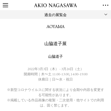
過去の展覧会
TOP
GALLERY
AOYAMA
GINZA
AOYAMA
TORANOMON
ONLINE
山脇道子展
PUBLISHING
ONLINE SHOP
山脇道子
NEWS
ABOUT
2022年3月3日（木） - 3月26日（土）
ABOUT US
LOCATIONS
開廊時間｜木〜土 11:00–13:00, 14:00–19:00
休廊日｜日〜水・祝日
PRIVACY POLICY
※新型コロナウイルスに関する状況により会期や内容を変更す
INSTAGRAM
る可能性があります。
GALLERY
PUBLISHING
※掲載している作品画像の複製・二次使用・他サイトでの利用
TWITTER
は、固く禁じます。
FACEBOOK