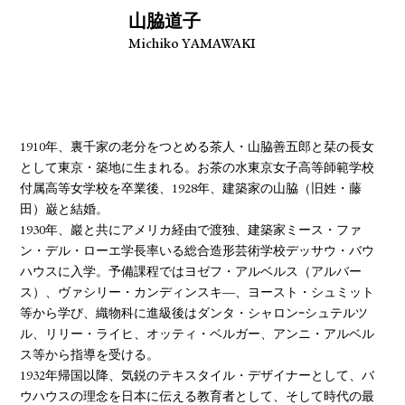
山脇道子
Michiko YAMAWAKI
1910年、裏千家の老分をつとめる茶人・山脇善五郎と栞の長女
として東京・築地に生まれる。お茶の水東京女子高等師範学校
付属高等女学校を卒業後、1928年、建築家の山脇（旧姓・藤
田）巌と結婚。
1930年、巖と共にアメリカ経由で渡独、建築家ミース・ファ
ン・デル・ローエ学長率いる総合造形芸術学校デッサウ・バウ
ハウスに入学。予備課程ではヨゼフ・アルベルス（アルバー
ス）、ヴァシリー・カンディンスキ―、ヨースト・シュミット
等から学び、織物科に進級後はダンタ・シャロン=シュテルツ
ル、リリー・ライヒ、オッティ・ベルガー、アンニ・アルベル
ス等から指導を受ける。
1932年帰国以降、気鋭のテキスタイル・デザイナーとして、バ
ウハウスの理念を日本に伝える教育者として、そして時代の最