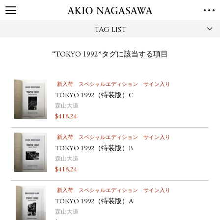
TAG LIST
TOP
GALLERY
“TOKYO 1992”タグに該当する項目
GINZA
AOYAMA
TORANOMON
ONLINE
新入荷
スペシャルエディション
サイン入り
PUBLISHING
TOKYO 1992（特装版）C
ONLINE SHOP
森山大道
$
418.24
NEWS
ABOUT
新入荷
スペシャルエディション
サイン入り
ABOUT US
LOCATIONS
TOKYO 1992（特装版）B
森山大道
PRIVACY POLICY
$
418.24
INSTAGRAM
新入荷
スペシャルエディション
サイン入り
GALLERY
PUBLISHING
TOKYO 1992（特装版）A
TWITTER
森山大道
FACEBOOK