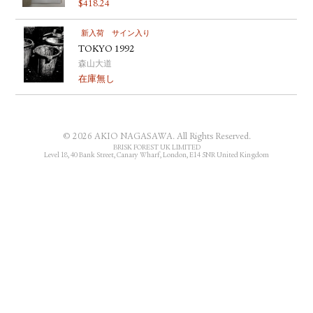
$
418.24
YOUTUBE
新入荷
サイン入り
TOKYO 1992
森山大道
在庫無し
© 2026 AKIO NAGASAWA. All Rights Reserved.
BRISK FOREST UK LIMITED
Level 18, 40 Bank Street, Canary Wharf, London, E14 5NR United Kingdom