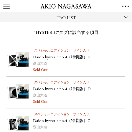
TAG LIST
TOP
GALLERY
“HYSTERIC”タグに該当する項目
GINZA
AOYAMA
TORANOMON
ONLINE
スペシャルエディション
サイン入り
PUBLISHING
Daido hysteric no.4（特装版）E
ONLINE SHOP
森山大道
Sold Out
NEWS
ABOUT
スペシャルエディション
サイン入り
ABOUT US
LOCATIONS
Daido hysteric no.4（特装版）D
森山大道
PRIVACY POLICY
Sold Out
INSTAGRAM
スペシャルエディション
サイン入り
GALLERY
PUBLISHING
Daido hysteric no.4（特装版）C
TWITTER
森山大道
FACEBOOK