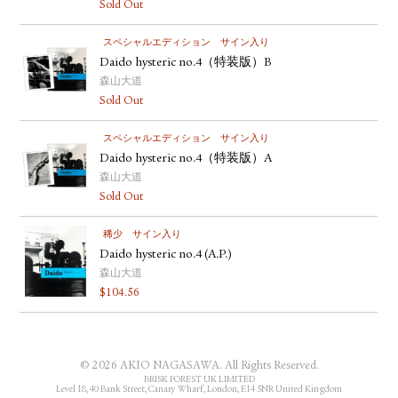
Sold Out
YOUTUBE
スペシャルエディション
サイン入り
Daido hysteric no.4（特装版）B
森山大道
Sold Out
スペシャルエディション
サイン入り
Daido hysteric no.4（特装版）A
森山大道
Sold Out
稀少
サイン入り
Daido hysteric no.4 (A.P.)
森山大道
$
104.56
© 2026 AKIO NAGASAWA. All Rights Reserved.
BRISK FOREST UK LIMITED
Level 18, 40 Bank Street, Canary Wharf, London, E14 5NR United Kingdom