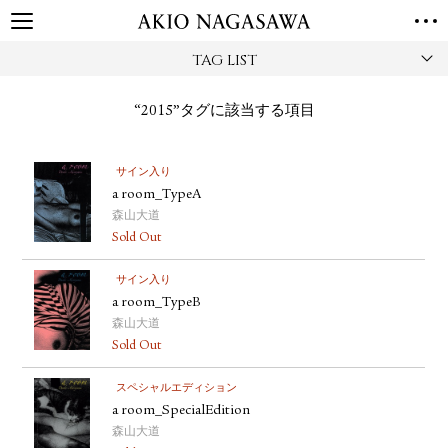
TAG LIST
TOP
GALLERY
“2015”タグに該当する項目
GINZA
AOYAMA
TORANOMON
ONLINE
サイン入り
PUBLISHING
a room_TypeA
ONLINE SHOP
森山大道
Sold Out
NEWS
ABOUT
サイン入り
ABOUT US
LOCATIONS
a room_TypeB
森山大道
PRIVACY POLICY
Sold Out
INSTAGRAM
スペシャルエディション
GALLERY
PUBLISHING
a room_SpecialEdition
TWITTER
森山大道
FACEBOOK