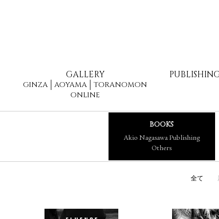
GALLERY
PUBLISHIN
GINZA
AOYAMA
TORANOMON
ONLINE
BOOKS
Akio Nagasawa Publishing
Others
全て