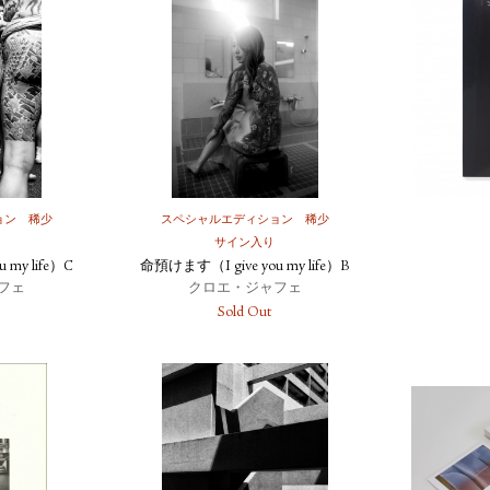
ョン
稀少
スペシャルエディション
稀少
サイン入り
 my life）C
命預けます（I give you my life）B
フェ
クロエ・ジャフェ
Sold Out