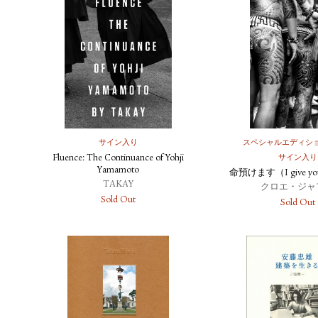
サイン入り
スペシャルエディシ
Fluence: The Continuance of Yohji
サイン入り
Yamamoto
命預けます（I give you
TAKAY
クロエ・ジャ
Sold Out
Sold Out