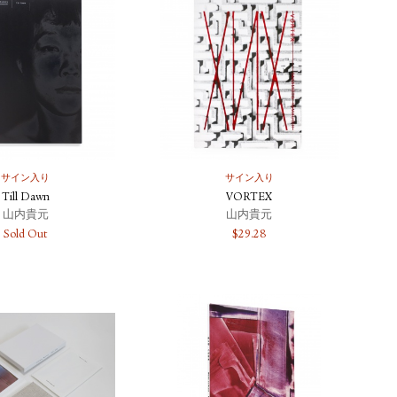
サイン入り
サイン入り
Till Dawn
VORTEX
山内貴元
山内貴元
Sold Out
$
29.28