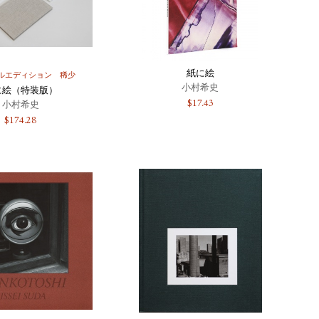
紙に絵
ルエディション
稀少
小村希史
に絵（特装版）
$
17.43
小村希史
$
174.28