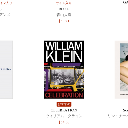
G
イン入り
サイン入り
組）
BOKU
アンズ
森山大道
$
69.71
おすすめ
CELEBRATION
Sou
ウィリアム・クライン
$
34.86