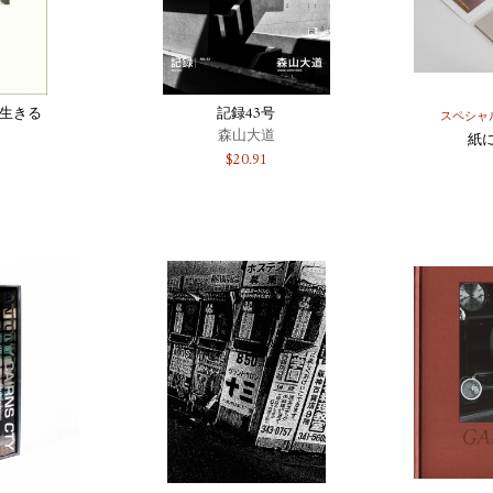
を生きる
記録43号
スペシャ
森山大道
紙
$
20.91