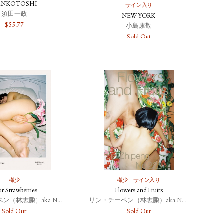
ANKOTOSHI
サイン入り
須田一政
NEW YORK
$
55.77
小島康敬
Sold Out
稀少
稀少
サイン入り
r Strawberries
Flowers and Fruits
リン・チーペン（林志鹏）aka No.223
リン・チーペン（林志鹏）aka No.223
Sold Out
Sold Out