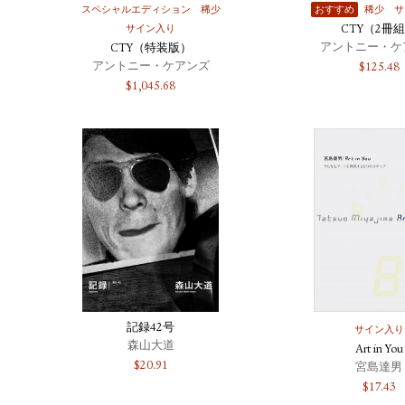
スペシャルエディション
稀少
おすすめ
稀少
サ
サイン入り
CTY（2冊
アントニー・ケ
CTY（特装版）
アントニー・ケアンズ
$
125.48
$
1,045.68
記録42号
サイン入り
森山大道
Art in You
$
20.91
宮島達男
$
17.43