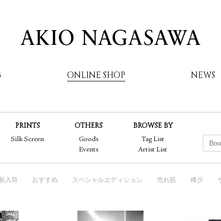
G
ONLINE SHOP
NEWS
PRINTS
OTHERS
BROWSE BY
AKIO NAGASAWA
Silk Screen
Goods
Tag List
Events
Artist List
新入荷
おすすめ
スペシャルエディション
売れ筋
稀少