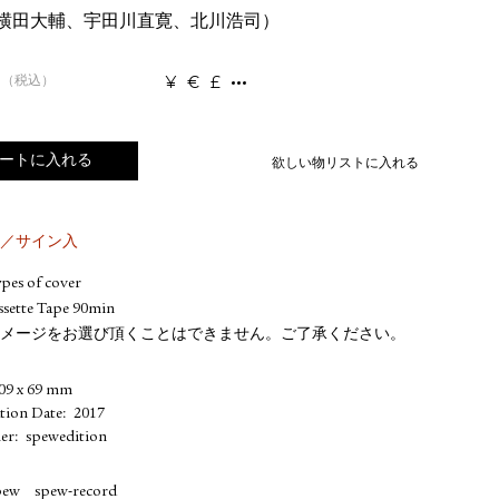
w（横田大輔、宇田川直寛、北川浩司）
¥
€
£
（税込）
ートに入れる
欲しい物リストに入れる
部／サイン入
pes of cover
ssette Tape 90min
メージをお選び頂くことはできません。ご了承ください。
09 x 69 mm
ation Date
2017
her
spewedition
pew
spew-record