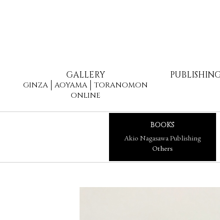
GALLERY
PUBLISHIN
GINZA
AOYAMA
TORANOMON
ONLINE
BOOKS
Akio Nagasawa Publishing
Others