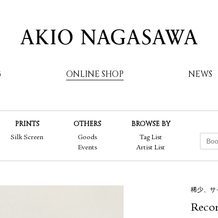
G
ONLINE SHOP
NEWS
PRINTS
OTHERS
BROWSE BY
AKIO NAGASAWA
Silk Screen
Goods
Tag List
Events
Artist List
稀少、サ
Recor