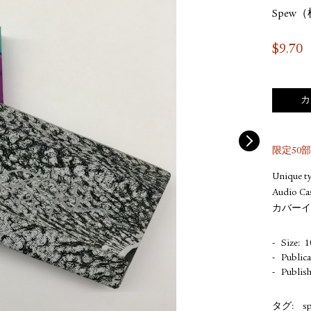
Spe
$
9.70
カ
限定50
Unique ty
Audio Ca
カバーイ
Size
1
Public
Publis
タグ:
s