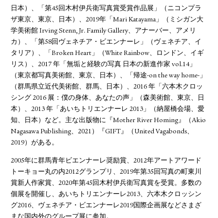
日本）、「第45回木村伊兵衛写真賞受賞作品展」（ニコンプラ
ザ東京、東京、日本）、2019年「Mari Katayama」（ミシガン大
学美術館 Irving Stenn, Jr. Family Gallery、アナーバー、アメリ
カ）、「第58回ヴェネチア・ビエンナーレ」（ヴェネチア、イ
タリア）、「Broken Heart」（White Rainbow、ロンドン、イギ
リス）、2017 年「無垢と経験の写真 日本の新進作家 vol.14」
（東京都写真美術館、東京、日本）、「帰途-on the way home-」
（群馬県立近代美術館、群馬、日本）、2016 年「六本木クロッ
シング 2016 展：僕の身体、あなたの声」（森美術館、東京、日
本）、2013 年「あいちトリエンナーレ 2013」（納屋橋会場、愛
知、日本）など。主な出版物に『Mother River Homing』（Akio
Nagasawa Publishing、2021）『GIFT』（United Vagabonds、
2019）がある。
2005年に群馬青年ビエンナーレ奨励賞、2012年アートアワード
トーキョー丸の内2012グランプリ、2019年第35回写真の町東川
賞新人作家賞、2020年第45回木村伊兵衛写真賞を受賞。多数の
個展を開催し、あいちトリエンナーレ2013、六本木クロッシン
グ2016、ヴェネチア・ビエンナーレ2019国際企画展などさまざ
まな国内外のグループ展に参加。