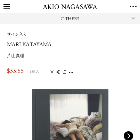
OTHERS
TOP
GALLERY
サイン入り
GINZA
AOYAMA
TORANOMON
MARI KATAYAMA
ONLINE
PUBLISHING
片山真理
ONLINE SHOP
$
55.55
¥
€
£
（税込）
NEWS
ABOUT
ABOUT US
LOCATIONS
PRIVACY POLICY
INSTAGRAM
GALLERY
PUBLISHING
TWITTER
FACEBOOK