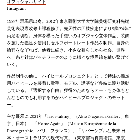
オフィシャルサイト
Instagram
1987年群馬県出身。2012年東京藝術大学大学院美術研究科先端
芸術表現専攻修士課程修了。先天性の四肢疾患により9歳の時に
両足を切断。身体を模った手縫いのオブジェや立体作品、装飾
を施した義足を使用しセルフポートレート作品を制作。自身の
輪郭をなぞれば、他者に続き、小さな暮らしから社会、世界
へ、糸と針はパッチワークのように様々な境界線を縫い繋げて
いく。
作品制作の他に「ハイヒールプロジェクト」として特注の義足
用ハイヒールを装着し歌手、モデル、講演など多岐に渡り活動
している。『選択する自由』獲得のためならアートも身体もど
んなものでも利用するのがハイヒールプロジェクトのモット
ー。
主な展示に 2021年「leave-taking」（Akio Nagasawa Gallery、東
京、日本）、「Home Again」（Maison Européenne de la
Photographie、パリ、フランス）、「リバーシブルな未来 日
本・オーストラリアの現代写真」（東京都写真美術館、東京、