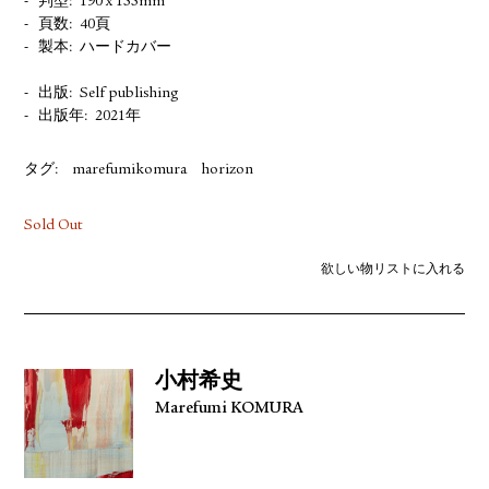
判型
190 x 155mm
頁数
40頁
製本
ハードカバー
出版
Self publishing
出版年
2021年
タグ:
marefumikomura
horizon
Sold Out
欲しい物リストに入れる
小村希史
Marefumi KOMURA