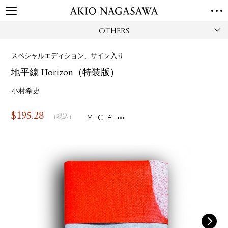
OTHERS
TOP
GALLERY
スペシャルエディション、サイン入り
GINZA
AOYAMA
TORANOMON
地平線 Horizon（特装版）
ONLINE
PUBLISHING
小村希史
ONLINE SHOP
$
195.28
¥
€
£
（税込）
NEWS
ABOUT
ABOUT US
LOCATIONS
PRIVACY POLICY
INSTAGRAM
GALLERY
PUBLISHING
TWITTER
FACEBOOK