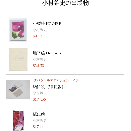
小村希史の出版物
小裂絵 KOGIRE
小村希史
$
8.37
地平線 Horizon
小村希史
$
26.50
スペシャルエディション
稀少
紙に絵（特装版）
小村希史
$
174.36
紙に絵
小村希史
$
17.44