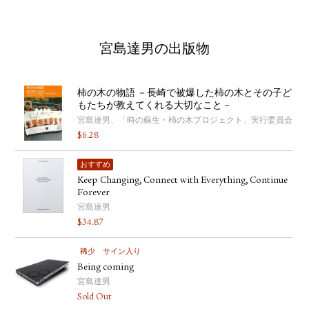
宮島達男の出版物
柿の木の物語 －長崎で被爆した柿の木とその子ど
もたちが教えてくれる大切なこと－
宮島達男、「時の蘇生・柿の木プロジェクト」実行委員会
$
6.28
おすすめ
Keep Changing, Connect with Everything, Continue
Forever
宮島達男
$
34.87
稀少
サイン入り
Being coming
宮島達男
Sold Out