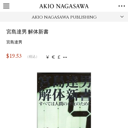
AKIO NAGASAWA PUBLISHING
TOP
GALLERY
宮島達男 解体新書
GINZA
AOYAMA
TORANOMON
ONLINE
宮島達男
PUBLISHING
$
19.53
¥
€
£
（税込）
ONLINE SHOP
NEWS
ABOUT
ABOUT US
LOCATIONS
PRIVACY POLICY
INSTAGRAM
GALLERY
PUBLISHING
TWITTER
FACEBOOK