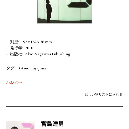
YOUTUBE
判型
192 x 132 x 38 mm
発行年
2010
出版社
Akio Nagasawa Publishing
タグ:
tatsuo miyajima
Sold Out
欲しい物リストに入れる
宮島達男