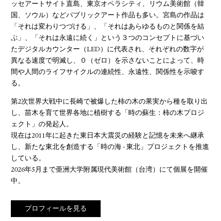
ッセアートサイト直島、東京オペラシティ、リウム美術館（韓
国、ソウル）などパブリックアート作品も多い。宮島の作品は
「それは変わりつづける」、「それはあらゆるものと関係を結
ぶ」、「それは永遠に続く」という３つのコンセプトに基づい
たデジタルカウンター（LED）に代表され、それぞれの数字が
異なる速度で明滅し、０（ゼロ）を示さないことによって、時
間や人間のライフサイクルの連続性、永遠性、関係性を示唆す
る。
第2次世界大戦中に長崎で被爆した柿の木の果実から種を取り出
し、苗木を育て世界各地に植樹する「時の蘇生：柿の木プロジ
ェクト」の発起人。
現在は2011年に起きた東日本大震災の経験と記憶を未来へ継承
し、新たな東北を創造する「時の海 - 東北」プロジェクトを推進
している。
2026年5月まで亜洲大学附属現代美術館（台湾）にて個展を開催
中。
プロフィールを見る