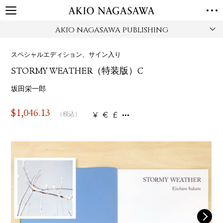
AKIO NAGASAWA PUBLISHING
TOP
GALLERY
スペシャルエディション、サイン入り
GINZA
AOYAMA
TORANOMON
STORMY WEATHER（特装版）C
ONLINE
PUBLISHING
坂田栄一郎
ONLINE SHOP
$
1,046.13
¥
€
£
（税込）
NEWS
ABOUT
ABOUT US
LOCATIONS
PRIVACY POLICY
INSTAGRAM
GALLERY
PUBLISHING
TWITTER
FACEBOOK