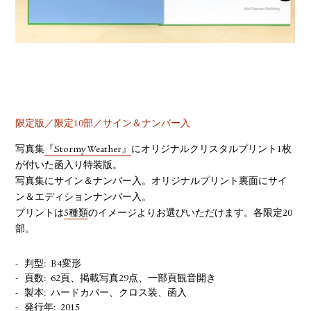
YOUTUBE
限定版／限定10部／サイン＆ナンバー入
写真集
『Stormy Weather』
にオリジナルクリスタルプリント1枚
が付いた函入り特装版。
写真集にサイン＆ナンバー入。オリジナルプリント裏面にサイ
ン＆エディションナンバー入。
プリントは
5種類
のイメージよりお選びいただけます。各限定20
部。
判型
B4変形
頁数
62頁、掲載写真29点、一部頁観音開き
製本
ハードカバー、クロス装、函入
発行年
2015