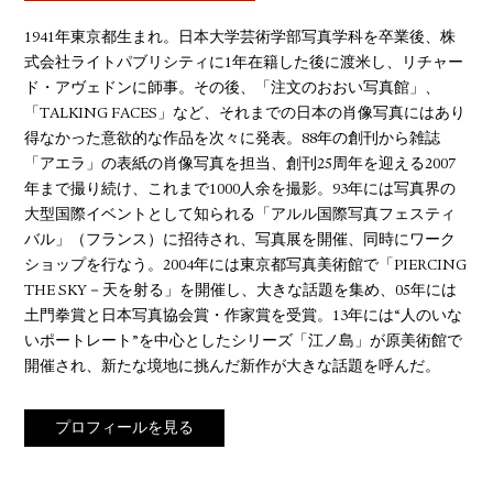
1941年東京都生まれ。日本大学芸術学部写真学科を卒業後、株
式会社ライトパブリシティに1年在籍した後に渡米し、リチャー
ド・アヴェドンに師事。その後、「注文のおおい写真館」、
「TALKING FACES」など、それまでの日本の肖像写真にはあり
得なかった意欲的な作品を次々に発表。88年の創刊から雑誌
「アエラ」の表紙の肖像写真を担当、創刊25周年を迎える2007
年まで撮り続け、これまで1000人余を撮影。93年には写真界の
大型国際イベントとして知られる「アルル国際写真フェスティ
バル」（フランス）に招待され、写真展を開催、同時にワーク
ショップを行なう。2004年には東京都写真美術館で「PIERCING
THE SKY－天を射る」を開催し、大きな話題を集め、05年には
土門拳賞と日本写真協会賞・作家賞を受賞。13年には“人のいな
いポートレート”を中心としたシリーズ「江ノ島」が原美術館で
開催され、新たな境地に挑んだ新作が大きな話題を呼んだ。
プロフィールを見る