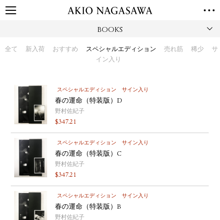
BOOKS
TOP
GALLERY
全て
新入荷
おすすめ
スペシャルエディション
売れ筋
稀少
サ
GINZA
AOYAMA
TORANOMON
イン入り
ONLINE
PUBLISHING
スペシャルエディション
サイン入り
春の運命（特装版）D
ONLINE SHOP
野村佐紀子
NEWS
$
347.21
ABOUT
ABOUT US
スペシャルエディション
LOCATIONS
サイン入り
春の運命（特装版）C
野村佐紀子
PRIVACY POLICY
$
347.21
INSTAGRAM
GALLERY
PUBLISHING
スペシャルエディション
サイン入り
TWITTER
春の運命（特装版）B
野村佐紀子
FACEBOOK