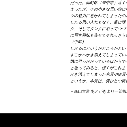
だった。岡町駅（豊中市）近く
まったが、その小さな黒い箱に
ツの魅力に惹かれてしまったの
したる思い入れもなく、庭に咲
ク、そしてタンクに沿ってつづ
に写す興味も失せてそれっきり
（中略）
しかるにというかところがとい
ずこかへかき消えてしまってい
憶に引っかかっているばかりで
と思ってみると、ぼくがこれま
かき消えてしまった光景や情景
というか、本質は、何ひとつ変
－森山大道 あとがきより一部抜