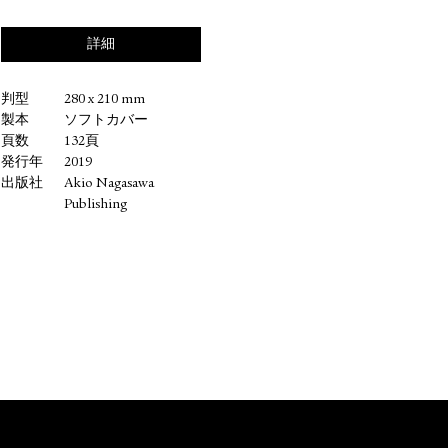
詳細
判型
280 x 210 mm
製本
ソフトカバー
頁数
132頁
発行年
2019
出版社
Akio Nagasawa
Publishing