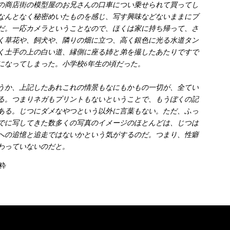
の商店街の模型屋のお兄さんの口車につい乗せられて買ってし
なんとなく秘密めいたものを感じ、写す興味などないままにブ
だ。一応カメラということなので、ほくは家に持ち帰って、さ
く草花や、飼犬や、隣りの畑に立つ、高く銀色に光る水道タン
く土手の上の白い道、縁側に座る姉と弟を撮したあたりですで
になってしまった。小学校6年生の頃だった。
うか、上記したあれこれの情景もなにもかもの一切が、全てい
る。つまりネガもプリントもないということで、もうぼくの記
ある。じつにダメなやつという以外に言葉もない。ただ、ふっ
でに写してきた数多くの写真のイメージのほとんどは、じつは
への追憶と追走ではないかという気がするのだ。つまり、性癖
わっていないのだと。
粋