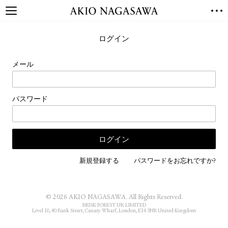
TOP
ログイン
GALLERY
GINZA
AOYAMA
TORANOMON
メール
ONLINE
PUBLISHING
パスワード
ONLINE SHOP
NEWS
ABOUT
ABOUT US
LOCATIONS
新規登録する
パスワードをお忘れですか?
PRIVACY POLICY
INSTAGRAM
© 2026 AKIO NAGASAWA. All Rights Reserved.
GALLERY
PUBLISHING
BRISK FOREST UK LIMITED
Level 18, 40 Bank Street, Canary Wharf, London, E14 5NR United Kingdom
TWITTER
FACEBOOK