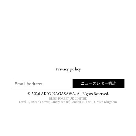
Privacy policy
© 2026 AKIO NAGASAWA. All Rights Reserved.
BRISK FOREST UK LIMITED
Level 18, 40 Bank Street, Canary Wharf, London, E14 5NR United Kingdom