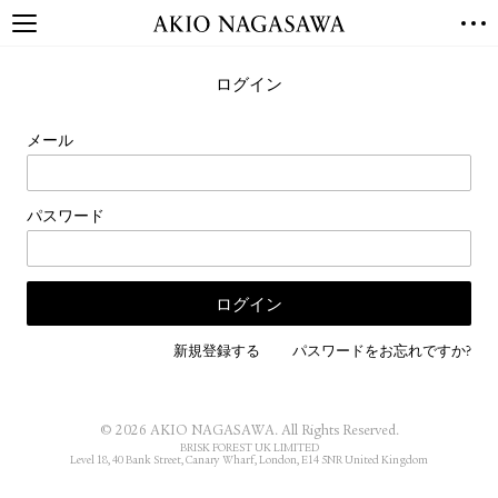
TOP
ログイン
GALLERY
GINZA
AOYAMA
TORANOMON
メール
ONLINE
PUBLISHING
パスワード
ONLINE SHOP
NEWS
ABOUT
ABOUT US
LOCATIONS
新規登録する
パスワードをお忘れですか?
PRIVACY POLICY
INSTAGRAM
© 2026 AKIO NAGASAWA. All Rights Reserved.
GALLERY
PUBLISHING
BRISK FOREST UK LIMITED
Level 18, 40 Bank Street, Canary Wharf, London, E14 5NR United Kingdom
TWITTER
FACEBOOK