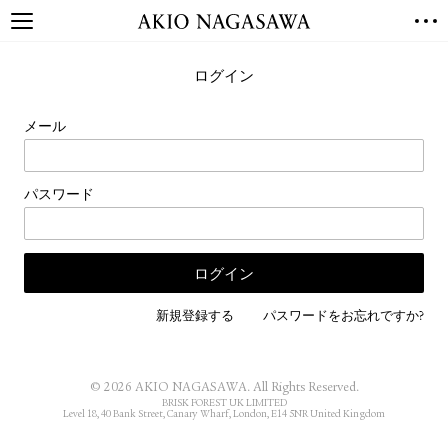
TOP
ログイン
GALLERY
GINZA
AOYAMA
TORANOMON
メール
ONLINE
PUBLISHING
パスワード
ONLINE SHOP
NEWS
ABOUT
ABOUT US
LOCATIONS
新規登録する
パスワードをお忘れですか?
PRIVACY POLICY
INSTAGRAM
© 2026 AKIO NAGASAWA. All Rights Reserved.
GALLERY
PUBLISHING
BRISK FOREST UK LIMITED
Level 18, 40 Bank Street, Canary Wharf, London, E14 5NR United Kingdom
TWITTER
FACEBOOK