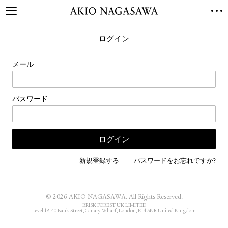
TOP
ログイン
GALLERY
GINZA
AOYAMA
TORANOMON
メール
ONLINE
PUBLISHING
パスワード
ONLINE SHOP
NEWS
ABOUT
ABOUT US
LOCATIONS
新規登録する
パスワードをお忘れですか?
PRIVACY POLICY
INSTAGRAM
© 2026 AKIO NAGASAWA. All Rights Reserved.
GALLERY
PUBLISHING
BRISK FOREST UK LIMITED
Level 18, 40 Bank Street, Canary Wharf, London, E14 5NR United Kingdom
TWITTER
FACEBOOK