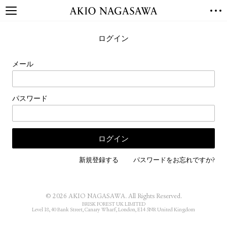
TOP
ログイン
GALLERY
GINZA
AOYAMA
TORANOMON
メール
ONLINE
PUBLISHING
パスワード
ONLINE SHOP
NEWS
ABOUT
ABOUT US
LOCATIONS
新規登録する
パスワードをお忘れですか?
PRIVACY POLICY
INSTAGRAM
© 2026 AKIO NAGASAWA. All Rights Reserved.
GALLERY
PUBLISHING
BRISK FOREST UK LIMITED
Level 18, 40 Bank Street, Canary Wharf, London, E14 5NR United Kingdom
TWITTER
FACEBOOK