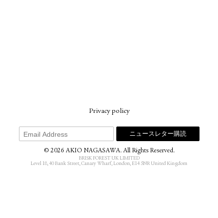
Privacy policy
© 2026 AKIO NAGASAWA. All Rights Reserved.
BRISK FOREST UK LIMITED
Level 18, 40 Bank Street, Canary Wharf, London, E14 5NR United Kingdom