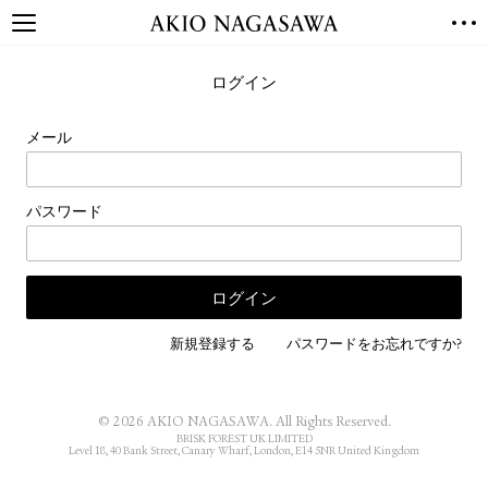
TOP
ログイン
GALLERY
GINZA
AOYAMA
TORANOMON
メール
ONLINE
PUBLISHING
パスワード
ONLINE SHOP
NEWS
ABOUT
ABOUT US
LOCATIONS
新規登録する
パスワードをお忘れですか?
PRIVACY POLICY
INSTAGRAM
© 2026 AKIO NAGASAWA. All Rights Reserved.
GALLERY
PUBLISHING
BRISK FOREST UK LIMITED
Level 18, 40 Bank Street, Canary Wharf, London, E14 5NR United Kingdom
TWITTER
FACEBOOK