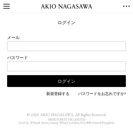
TOP
ログイン
GALLERY
GINZA
AOYAMA
TORANOMON
メール
ONLINE
PUBLISHING
パスワード
ONLINE SHOP
NEWS
ABOUT
ABOUT US
LOCATIONS
新規登録する
パスワードをお忘れですか?
PRIVACY POLICY
INSTAGRAM
© 2026 AKIO NAGASAWA. All Rights Reserved.
GALLERY
PUBLISHING
BRISK FOREST UK LIMITED
Level 18, 40 Bank Street, Canary Wharf, London, E14 5NR United Kingdom
TWITTER
FACEBOOK