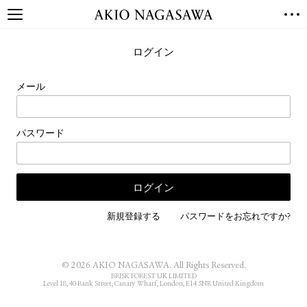
TOP
ログイン
GALLERY
GINZA
AOYAMA
TORANOMON
メール
ONLINE
PUBLISHING
パスワード
ONLINE SHOP
NEWS
ABOUT
ABOUT US
LOCATIONS
新規登録する
パスワードをお忘れですか?
PRIVACY POLICY
INSTAGRAM
© 2026 AKIO NAGASAWA. All Rights Reserved.
GALLERY
PUBLISHING
BRISK FOREST UK LIMITED
Level 18, 40 Bank Street, Canary Wharf, London, E14 5NR United Kingdom
TWITTER
FACEBOOK