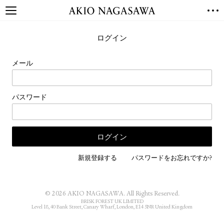
TOP
ログイン
GALLERY
GINZA
AOYAMA
TORANOMON
メール
ONLINE
PUBLISHING
パスワード
ONLINE SHOP
NEWS
ABOUT
ABOUT US
LOCATIONS
新規登録する
パスワードをお忘れですか?
PRIVACY POLICY
INSTAGRAM
© 2026 AKIO NAGASAWA. All Rights Reserved.
GALLERY
PUBLISHING
BRISK FOREST UK LIMITED
Level 18, 40 Bank Street, Canary Wharf, London, E14 5NR United Kingdom
TWITTER
FACEBOOK