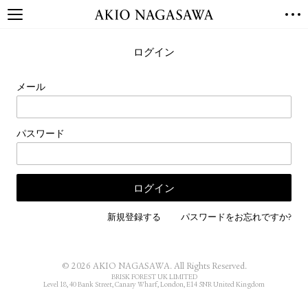
TOP
ログイン
GALLERY
GINZA
AOYAMA
TORANOMON
メール
ONLINE
PUBLISHING
パスワード
ONLINE SHOP
NEWS
ABOUT
ABOUT US
LOCATIONS
新規登録する
パスワードをお忘れですか?
PRIVACY POLICY
INSTAGRAM
© 2026 AKIO NAGASAWA. All Rights Reserved.
GALLERY
PUBLISHING
BRISK FOREST UK LIMITED
Level 18, 40 Bank Street, Canary Wharf, London, E14 5NR United Kingdom
TWITTER
FACEBOOK