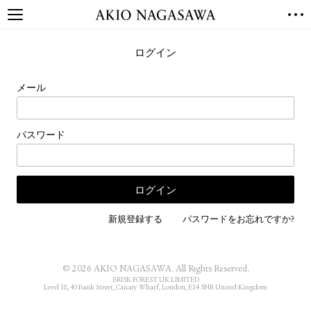
TOP
ログイン
GALLERY
GINZA
AOYAMA
TORANOMON
メール
ONLINE
PUBLISHING
パスワード
ONLINE SHOP
NEWS
ABOUT
ABOUT US
LOCATIONS
新規登録する
パスワードをお忘れですか?
PRIVACY POLICY
INSTAGRAM
© 2026 AKIO NAGASAWA. All Rights Reserved.
GALLERY
PUBLISHING
BRISK FOREST UK LIMITED
Level 18, 40 Bank Street, Canary Wharf, London, E14 5NR United Kingdom
TWITTER
FACEBOOK