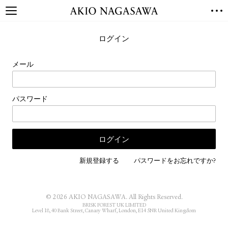
TOP
ログイン
GALLERY
GINZA
AOYAMA
TORANOMON
メール
ONLINE
PUBLISHING
パスワード
ONLINE SHOP
NEWS
ABOUT
ABOUT US
LOCATIONS
新規登録する
パスワードをお忘れですか?
PRIVACY POLICY
INSTAGRAM
© 2026 AKIO NAGASAWA. All Rights Reserved.
GALLERY
PUBLISHING
BRISK FOREST UK LIMITED
Level 18, 40 Bank Street, Canary Wharf, London, E14 5NR United Kingdom
TWITTER
FACEBOOK