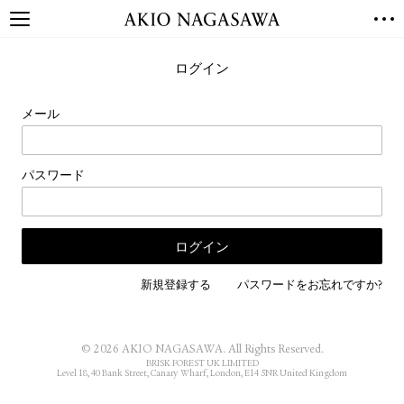
TOP
ログイン
GALLERY
GINZA
AOYAMA
TORANOMON
メール
ONLINE
PUBLISHING
パスワード
ONLINE SHOP
NEWS
ABOUT
ABOUT US
LOCATIONS
新規登録する
パスワードをお忘れですか?
PRIVACY POLICY
INSTAGRAM
© 2026 AKIO NAGASAWA. All Rights Reserved.
GALLERY
PUBLISHING
BRISK FOREST UK LIMITED
Level 18, 40 Bank Street, Canary Wharf, London, E14 5NR United Kingdom
TWITTER
FACEBOOK