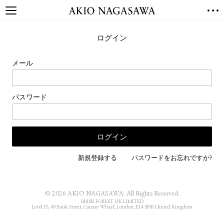
TOP
ログイン
GALLERY
GINZA
AOYAMA
TORANOMON
メール
ONLINE
PUBLISHING
パスワード
ONLINE SHOP
NEWS
ABOUT
ABOUT US
LOCATIONS
新規登録する
パスワードをお忘れですか?
PRIVACY POLICY
INSTAGRAM
© 2026 AKIO NAGASAWA. All Rights Reserved.
GALLERY
PUBLISHING
BRISK FOREST UK LIMITED
Level 18, 40 Bank Street, Canary Wharf, London, E14 5NR United Kingdom
TWITTER
FACEBOOK