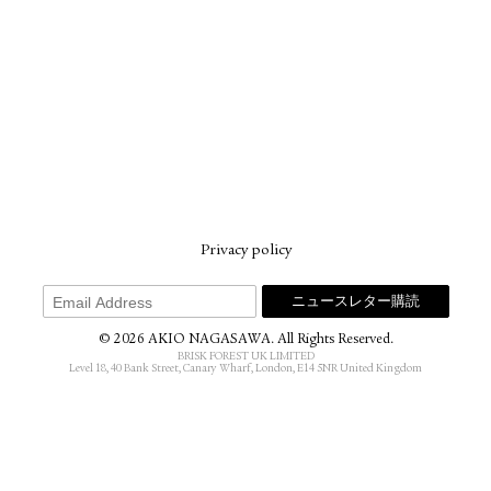
Privacy policy
© 2026 AKIO NAGASAWA. All Rights Reserved.
BRISK FOREST UK LIMITED
Level 18, 40 Bank Street, Canary Wharf, London, E14 5NR United Kingdom