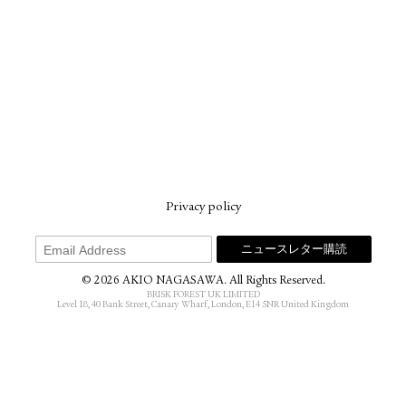
Privacy policy
© 2026 AKIO NAGASAWA. All Rights Reserved.
BRISK FOREST UK LIMITED
Level 18, 40 Bank Street, Canary Wharf, London, E14 5NR United Kingdom