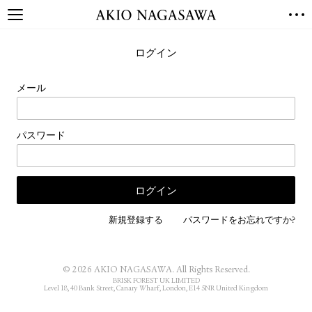
TOP
ログイン
GALLERY
GINZA
AOYAMA
TORANOMON
メール
ONLINE
PUBLISHING
パスワード
ONLINE SHOP
NEWS
ABOUT
ABOUT US
LOCATIONS
新規登録する
パスワードをお忘れですか?
PRIVACY POLICY
INSTAGRAM
© 2026 AKIO NAGASAWA. All Rights Reserved.
GALLERY
PUBLISHING
BRISK FOREST UK LIMITED
Level 18, 40 Bank Street, Canary Wharf, London, E14 5NR United Kingdom
TWITTER
FACEBOOK