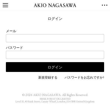
TOP
ログイン
GALLERY
GINZA
AOYAMA
TORANOMON
メール
ONLINE
PUBLISHING
パスワード
ONLINE SHOP
NEWS
ABOUT
ABOUT US
LOCATIONS
新規登録する
パスワードをお忘れですか?
PRIVACY POLICY
INSTAGRAM
© 2026 AKIO NAGASAWA. All Rights Reserved.
GALLERY
PUBLISHING
BRISK FOREST UK LIMITED
Level 18, 40 Bank Street, Canary Wharf, London, E14 5NR United Kingdom
TWITTER
FACEBOOK