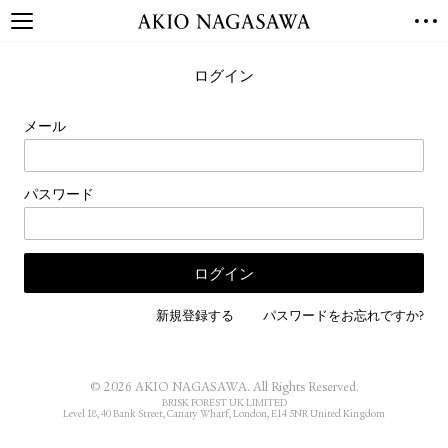
TOP
ログイン
GALLERY
GINZA
AOYAMA
TORANOMON
メール
ONLINE
PUBLISHING
パスワード
ONLINE SHOP
NEWS
ABOUT
ABOUT US
LOCATIONS
新規登録する
パスワードをお忘れですか?
PRIVACY POLICY
INSTAGRAM
© 2026 AKIO NAGASAWA. All Rights Reserved.
GALLERY
PUBLISHING
BRISK FOREST UK LIMITED
Level 18, 40 Bank Street, Canary Wharf, London, E14 5NR United Kingdom
TWITTER
FACEBOOK