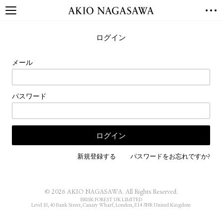
TOP
ログイン
GALLERY
GINZA
AOYAMA
TORANOMON
メール
ONLINE
PUBLISHING
パスワード
ONLINE SHOP
NEWS
ABOUT
ABOUT US
LOCATIONS
新規登録する
パスワードをお忘れですか?
PRIVACY POLICY
INSTAGRAM
© 2026 AKIO NAGASAWA. All Rights Reserved.
GALLERY
PUBLISHING
BRISK FOREST UK LIMITED
Level 18, 40 Bank Street, Canary Wharf, London, E14 5NR United Kingdom
TWITTER
FACEBOOK