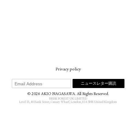
Privacy policy
© 2026 AKIO NAGASAWA. All Rights Reserved.
BRISK FOREST UK LIMITED
Level 18, 40 Bank Street, Canary Wharf, London, E14 5NR United Kingdom