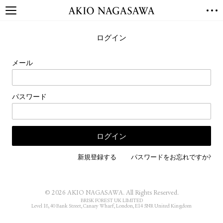
TOP
ログイン
GALLERY
GINZA
AOYAMA
TORANOMON
メール
ONLINE
PUBLISHING
パスワード
ONLINE SHOP
NEWS
ABOUT
ABOUT US
LOCATIONS
新規登録する
パスワードをお忘れですか?
PRIVACY POLICY
INSTAGRAM
© 2026 AKIO NAGASAWA. All Rights Reserved.
GALLERY
PUBLISHING
BRISK FOREST UK LIMITED
Level 18, 40 Bank Street, Canary Wharf, London, E14 5NR United Kingdom
TWITTER
FACEBOOK