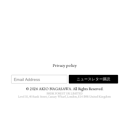
Privacy policy
© 2026 AKIO NAGASAWA. All Rights Reserved.
BRISK FOREST UK LIMITED
Level 18, 40 Bank Street, Canary Wharf, London, E14 5NR United Kingdom