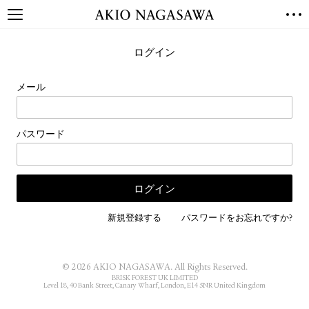
TOP
ログイン
GALLERY
GINZA
AOYAMA
TORANOMON
メール
ONLINE
PUBLISHING
パスワード
ONLINE SHOP
NEWS
ABOUT
ABOUT US
LOCATIONS
新規登録する
パスワードをお忘れですか?
PRIVACY POLICY
INSTAGRAM
© 2026 AKIO NAGASAWA. All Rights Reserved.
GALLERY
PUBLISHING
BRISK FOREST UK LIMITED
Level 18, 40 Bank Street, Canary Wharf, London, E14 5NR United Kingdom
TWITTER
FACEBOOK