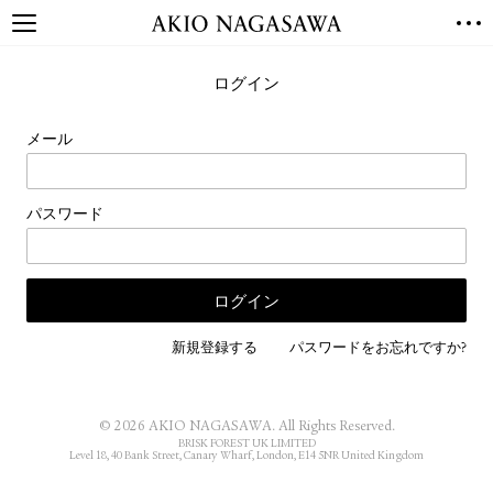
TOP
ログイン
GALLERY
GINZA
AOYAMA
TORANOMON
メール
ONLINE
PUBLISHING
パスワード
ONLINE SHOP
NEWS
ABOUT
ABOUT US
LOCATIONS
新規登録する
パスワードをお忘れですか?
PRIVACY POLICY
INSTAGRAM
© 2026 AKIO NAGASAWA. All Rights Reserved.
GALLERY
PUBLISHING
BRISK FOREST UK LIMITED
Level 18, 40 Bank Street, Canary Wharf, London, E14 5NR United Kingdom
TWITTER
FACEBOOK