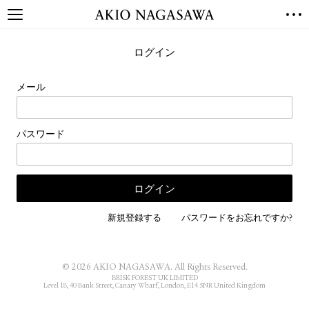
TOP
ログイン
GALLERY
GINZA
AOYAMA
TORANOMON
メール
ONLINE
PUBLISHING
パスワード
ONLINE SHOP
NEWS
ABOUT
ABOUT US
LOCATIONS
新規登録する
パスワードをお忘れですか?
PRIVACY POLICY
INSTAGRAM
© 2026 AKIO NAGASAWA. All Rights Reserved.
GALLERY
PUBLISHING
BRISK FOREST UK LIMITED
Level 18, 40 Bank Street, Canary Wharf, London, E14 5NR United Kingdom
TWITTER
FACEBOOK