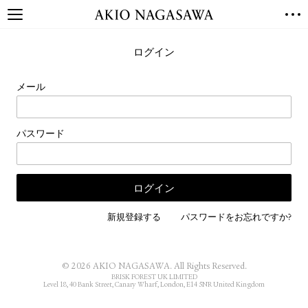
TOP
ログイン
GALLERY
GINZA
AOYAMA
TORANOMON
メール
ONLINE
PUBLISHING
パスワード
ONLINE SHOP
NEWS
ABOUT
ABOUT US
LOCATIONS
新規登録する
パスワードをお忘れですか?
PRIVACY POLICY
INSTAGRAM
© 2026 AKIO NAGASAWA. All Rights Reserved.
GALLERY
PUBLISHING
BRISK FOREST UK LIMITED
Level 18, 40 Bank Street, Canary Wharf, London, E14 5NR United Kingdom
TWITTER
FACEBOOK