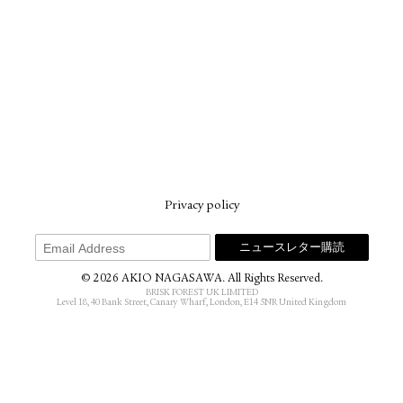
Privacy policy
© 2026 AKIO NAGASAWA. All Rights Reserved.
BRISK FOREST UK LIMITED
Level 18, 40 Bank Street, Canary Wharf, London, E14 5NR United Kingdom