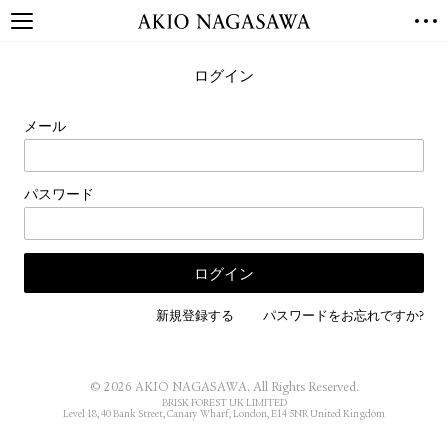
TOP
ログイン
GALLERY
GINZA
AOYAMA
TORANOMON
メール
ONLINE
PUBLISHING
パスワード
ONLINE SHOP
NEWS
ABOUT
ABOUT US
LOCATIONS
新規登録する
パスワードをお忘れですか?
PRIVACY POLICY
INSTAGRAM
© 2026 AKIO NAGASAWA. All Rights Reserved.
GALLERY
PUBLISHING
BRISK FOREST UK LIMITED
Level 18, 40 Bank Street, Canary Wharf, London, E14 5NR United Kingdom
TWITTER
FACEBOOK