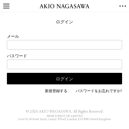
TOP
ログイン
GALLERY
GINZA
AOYAMA
TORANOMON
メール
ONLINE
PUBLISHING
パスワード
ONLINE SHOP
NEWS
ABOUT
ABOUT US
LOCATIONS
新規登録する
パスワードをお忘れですか?
PRIVACY POLICY
INSTAGRAM
© 2026 AKIO NAGASAWA. All Rights Reserved.
GALLERY
PUBLISHING
BRISK FOREST UK LIMITED
Level 18, 40 Bank Street, Canary Wharf, London, E14 5NR United Kingdom
TWITTER
FACEBOOK