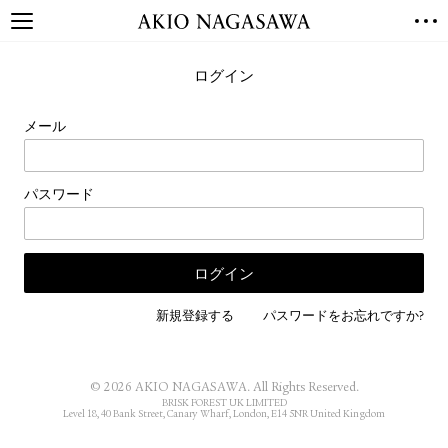
TOP
ログイン
GALLERY
GINZA
AOYAMA
TORANOMON
メール
ONLINE
PUBLISHING
パスワード
ONLINE SHOP
NEWS
ABOUT
ABOUT US
LOCATIONS
新規登録する
パスワードをお忘れですか?
PRIVACY POLICY
INSTAGRAM
© 2026 AKIO NAGASAWA. All Rights Reserved.
GALLERY
PUBLISHING
BRISK FOREST UK LIMITED
Level 18, 40 Bank Street, Canary Wharf, London, E14 5NR United Kingdom
TWITTER
FACEBOOK