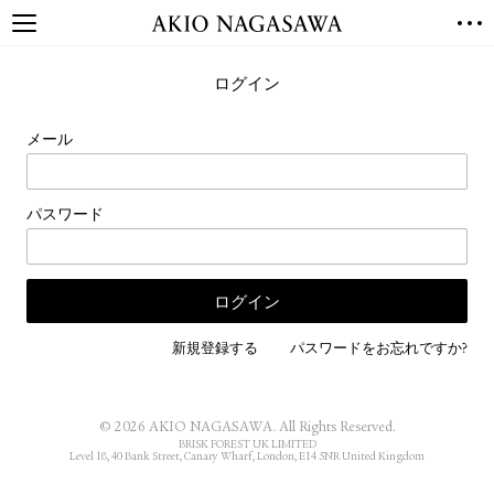
TOP
ログイン
GALLERY
GINZA
AOYAMA
TORANOMON
メール
ONLINE
PUBLISHING
パスワード
ONLINE SHOP
NEWS
ABOUT
ABOUT US
LOCATIONS
新規登録する
パスワードをお忘れですか?
PRIVACY POLICY
INSTAGRAM
© 2026 AKIO NAGASAWA. All Rights Reserved.
GALLERY
PUBLISHING
BRISK FOREST UK LIMITED
Level 18, 40 Bank Street, Canary Wharf, London, E14 5NR United Kingdom
TWITTER
FACEBOOK