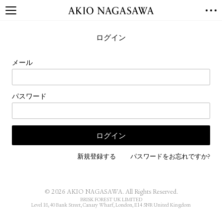
TOP
ログイン
GALLERY
GINZA
AOYAMA
TORANOMON
メール
ONLINE
PUBLISHING
パスワード
ONLINE SHOP
NEWS
ABOUT
ABOUT US
LOCATIONS
新規登録する
パスワードをお忘れですか?
PRIVACY POLICY
INSTAGRAM
© 2026 AKIO NAGASAWA. All Rights Reserved.
GALLERY
PUBLISHING
BRISK FOREST UK LIMITED
Level 18, 40 Bank Street, Canary Wharf, London, E14 5NR United Kingdom
TWITTER
FACEBOOK