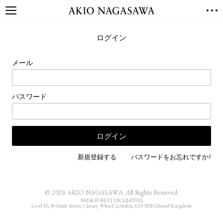
TOP
ログイン
GALLERY
GINZA
AOYAMA
TORANOMON
メール
ONLINE
PUBLISHING
パスワード
ONLINE SHOP
NEWS
ABOUT
ABOUT US
LOCATIONS
新規登録する
パスワードをお忘れですか?
PRIVACY POLICY
INSTAGRAM
© 2026 AKIO NAGASAWA. All Rights Reserved.
GALLERY
PUBLISHING
BRISK FOREST UK LIMITED
Level 18, 40 Bank Street, Canary Wharf, London, E14 5NR United Kingdom
TWITTER
FACEBOOK